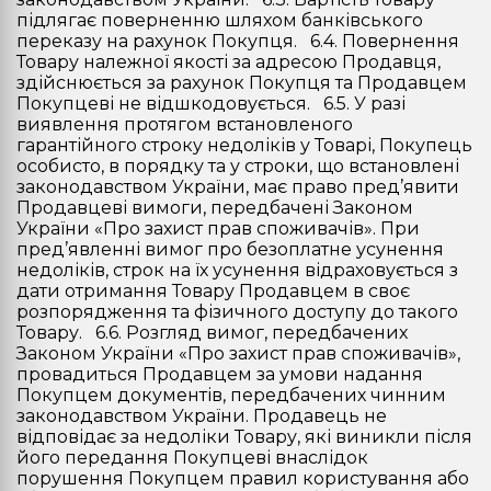
підлягає поверненню шляхом банківського
переказу на рахунок Покупця. 6.4. Повернення
Товару належної якості за адресою Продавця,
здійснюється за рахунок Покупця та Продавцем
Покупцеві не відшкодовується. 6.5. У разі
виявлення протягом встановленого
гарантійного строку недоліків у Товарі, Покупець
особисто, в порядку та у строки, що встановлені
законодавством України, має право пред’явити
Продавцеві вимоги, передбачені Законом
України «Про захист прав споживачів». При
пред’явленні вимог про безоплатне усунення
недоліків, строк на їх усунення відраховується з
дати отримання Товару Продавцем в своє
розпорядження та фізичного доступу до такого
Товару. 6.6. Розгляд вимог, передбачених
Законом України «Про захист прав споживачів»,
провадиться Продавцем за умови надання
Покупцем документів, передбачених чинним
законодавством України. Продавець не
відповідає за недоліки Товару, які виникли після
його передання Покупцеві внаслідок
порушення Покупцем правил користування або