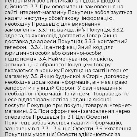
неповними або викликають підозру щодо їх
дійсності. 3.3. При оформленні замовлення на
сайті Інтернет-магазину Покупець зобов’язується
надати наступну обов’язкову інформацію,
необхідну Продавцю для виконання
замовлення: 3.3.1. прізвище, ім’я Покупця; 3.3.2.
адреса, за якою слід доставити Товар (якщо
доставка до адреси Покупця); 3.3.3. контактний
телефон. 3.3.4. Ідентифікаційний код для
юридичної особи або фізичної-особи
підприємця. 3.4. Найменування, кількість,
артикул, ціна обраного Покупцем Товару
вказуються в кошику Покупця на сайті Інтернет-
магазину. 3.5. Якщо будь-якої із Сторін договору
необхідна додаткова інформація, він має право
запросити її у іншій Стороні. У разі ненадання
необхідної інформації Покупцем, Продавець не
несе відповідальності за надання якісної
послуги Покупцю при покупці товару в інтернет-
магазині. 3.6. При оформленні замовлення через
оператора Продавця (п. 3.1. Цієї Оферти)
Покупець зобов’язується надати інформацію,
зазначену в п. 3.3 – 3.4. цієї Оферти. 3.6. Ухвалення
Покупцем умов цієї Оферти здійснюється за