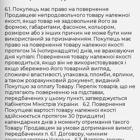
6.1. Покупець має право на повернення
Продавцеві непродовольчого товару належної
якості, якщо товар не задовольнив його за
формою, габаритами, фасоном, кольором,
розміром або з інших причин не може бути ним
використаний за призначенням. Покупець має
право на повернення товару належної якості
протягом 14 (чотирнадцяти) днів, не враховуючи
дня купівлі. Повернення товару належної якості
проводиться, якщо він не використовувався і
якщо збережено його товарний вигляд,
споживчі властивості, упаковка, пломби, ярлики,
а також розрахунковий документ, виданий
Покупцю за оплату Товару. Перелік товарів, що не
підлягають поверненню на підставах,
передбачених у цьому пункті, затверджується
Кабінетом Міністрів України. 6.2. Повернення
Покупцеві вартості товару належної якості
здійснюється протягом 30 (тридцяти)
календарних днів з моменту отримання такого
Товару Продавцем за умови дотримання вимог,
передбачених п. 6.1. Договору, чинним
законодавством України. 6.3. Вартість товару