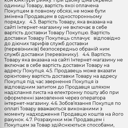
кон’юнктури ринку. При цьому ціна окремої
одиниці Товару, вартість якої оплачена
Покупцем в повному обсязі, не може бути
змінена Продавцем в односторонньому
порядку. 4.3. Вартість Товару, яка вказана на
сайті Інтернет-магазину не включає в себе
вартість доставки Товару Покупцю. Вартість
доставки Товару Покупець сплачує відповідно
до діючих тарифів служб доставки
(перевізників) безпосередньо обраній ним
службі доставки (перевізнику). 4.4. Вартість
Товару яка вказана на сайті Інтернет-магазину не
включає в себе вартість доставки Товару на
адресу Покупця. 4.5. Продавець може вказати
орієнтовну вартість доставки Товару на адресу
Покупця під час звернення Покупця із
відповідним запитом до Продавця шляхом
надіслання листа на електронну пошту або при
оформленні замовлення через оператора
інтернет-магазину. 4.6. Зобов’язання Покупця по
оплаті Товару вважаються виконаними з
моменту надходження Продавцю коштів на його
рахунок. 4.7. Розрахунки між Продавцем і
Покупцем за Товар здійснюються способами,