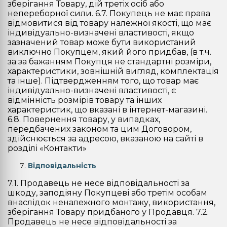
зберігання Товару, дій третіх осіб або
непереборної сили. 6.7. Покупець не має права
відмовитися від товару належної якості, що має
індивідуально-визначені властивості, якщо
зазначений товар може бути використаний
виключно Покупцем, який його придбав, (в т.ч.
за за бажанням Покупця не стандартні розміри,
характеристики, зовнішній вигляд, комплектація
та інше). Підтвердженням того, що товар має
індивідуально-визначені властивості, є
відмінність розмірів товару та інших
характеристик, що вказані в інтернет-магазині.
6.8. Повернення товару, у випадках,
передбачених законом та цим Договором,
здійснюється за адресою, вказаною на сайті в
розділі «Контакти»
Відповідальність
7.1. Продавець не несе відповідальності за
шкоду, заподіяну Покупцеві або третім особам
внаслідок неналежного монтажу, використання,
зберігання Товару придбаного у Продавця. 7.2.
Продавець не несе відповідальності за