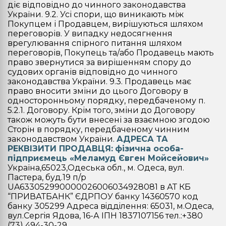
діє відповідно до чинного законодавства
України. 9.2. Усі спори, що виникають між
Покупцем і Продавцем, вирішуються шляхом
переговорів. У випадку недосягнення
врегулювання спірного питання шляхом
переговорів, Покупець та/або Продавець мають
право звернутися за вирішенням спору до
судових органів відповідно до чинного
законодавства України. 9.3. Продавець має
право вносити зміни до цього Договору в
односторонньому порядку, передбаченому п.
5.2.1. Договору. Крім того, зміни до Договору
також можуть бути внесені за взаємною згодою
Сторін в порядку, передбаченому чинним
законодавством України.
АДРЕСА ТА
РЕКВІЗИТИ ПРОДАВЦЯ:
фізична особа-
підприємець «Меламуд Євген Мойсейович»
Україна,65023,Одеська обл., м. Одеса, вул.
Пастера, буд.19 п/р
UA633052990000026006034928081 в АТ КБ
“ПРИВАТБАНК” ЄДРПОУ банку 14360570 код
банку 305299 Адреса вiддiлення: 65031, м.Одеса,
вул.Сергiя Ядова, 16-А ІПН 1837107156 тел.:+380
(73) 494-30-29