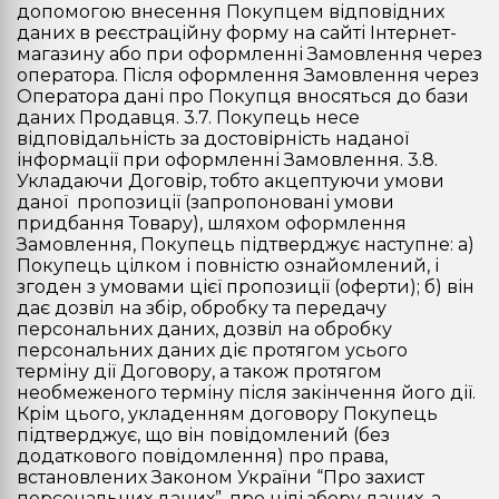
допомогою внесення Покупцем відповідних
даних в реєстраційну форму на сайті Інтернет-
магазину або при оформленні Замовлення через
оператора. Після оформлення Замовлення через
Оператора дані про Покупця вносяться до бази
даних Продавця. 3.7. Покупець несе
відповідальність за достовірність наданої
інформації при оформленні Замовлення. 3.8.
Укладаючи Договір, тобто акцептуючи умови
даної пропозиції (запропоновані умови
придбання Товару), шляхом оформлення
Замовлення, Покупець підтверджує наступне: а)
Покупець цілком і повністю ознайомлений, і
згоден з умовами цієї пропозиції (оферти); б) він
дає дозвіл на збір, обробку та передачу
персональних даних, дозвіл на обробку
персональних даних діє протягом усього
терміну дії Договору, а також протягом
необмеженого терміну після закінчення його дії.
Крім цього, укладенням договору Покупець
підтверджує, що він повідомлений (без
додаткового повідомлення) про права,
встановлених Законом України “Про захист
персональних даних”, про цілі збору даних, а