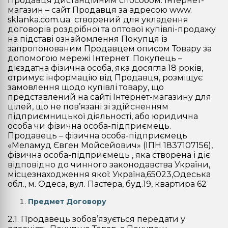
Продавця дистанційним способом. Інтернет-
магазин – сайт Продавця за адресою www.
sklanka.com.ua створений для укладення
договорів роздрібної та оптової купівлі-продажу
на підставі ознайомлення Покупця із
запропонованим Продавцем описом Товару за
допомогою мережі Інтернет. Покупець –
дієздатна фізична особа, яка досягла 18 років,
отримує інформацію від Продавця, розміщує
замовлення щодо купівлі товару, що
представлений на сайті Інтернет-магазину для
цілей, що не пов’язані зі здійсненням
підприємницької діяльності, або юридична
особа чи фізична особа-підприємець.
Продавець – фізична особа-підприємець
«Меламуд Євген Мойсейович» (ІПН 1837107156),
фізична особа-підприємець , яка створена і діє
відповідно до чинного законодавства України,
місцезнаходження якої: Україна,65023,Одеська
обл., м. Одеса, вул. Пастера, буд.19, квартира 62
Предмет Договору
2.1. Продавець зобов’язується передати у