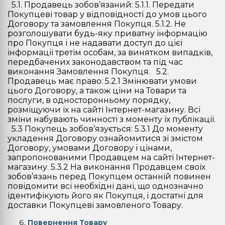
5.1. Продавець зобов’язаний: 5.1.1. Передати
Покупцеві товар у відповідності до умов цього
Договору та замовлення Покупця. 5.1.2. Не
розголошувати будь-яку приватну інформацію
про Покупця і не надавати доступ до цієї
інформації третім особам, за винятком випадків,
передбачених законодавством та під час
виконання Замовлення Покупця. 5.2.
Продавець має право: 5.2.1 Змінювати умови
цього Договору, а також ціни на Товари та
послуги, в односторонньому порядку,
розміщуючи їх на сайті Інтернет-магазину. Всі
зміни набувають чинності з моменту їх публікації.
5.3 Покупець зобов’язується: 5.3.1 До моменту
укладення Договору ознайомитися зі змістом
Договору, умовами Договору і цінами,
запропонованими Продавцем на сайті Інтернет-
магазину. 5.3.2 На виконання Продавцем своїх
зобов’язань перед Покупцем останній повинен
повідомити всі необхідні дані, що однозначно
ідентифікують його як Покупця, і достатні для
доставки Покупцеві замовленого Товару.
Повернення Товару