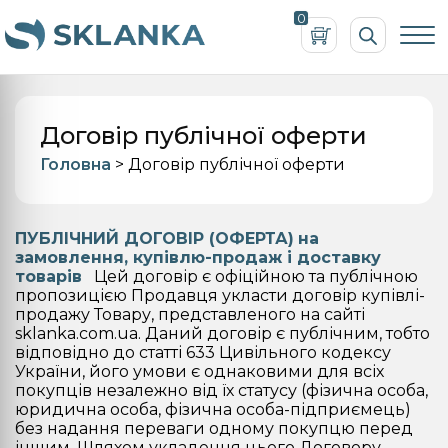
Пошук
0
товарів
Договір публічної оферти
Головна
>
Договір публічної оферти
ПУБЛІЧНИЙ ДОГОВІР (ОФЕРТА)
на
замовлення, купівлю-продаж і доставку
товарів
Цей договір є офіційною та публічною
пропозицією Продавця укласти договір купівлі-
продажу Товару, представленого на сайті
sklanka.com.ua. Даний договір є публічним, тобто
відповідно до статті 633 Цивільного кодексу
України, його умови є однаковими для всіх
покупців незалежно від їх статусу (фізична особа,
юридична особа, фізична особа-підприємець)
без надання переваги одному покупцю перед
іншим. Шляхом укладення цього Договору