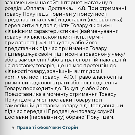
зазначеними на сайті Інтернет-магазину в
розділі «Оплата і Доставка». 4.8. При отриманні
товару Покупець повинен у присутності
представника служби доставки (перевізника)
перевірити відповідність Товару якісним і
кількісним характеристикам (найменування
товару, кількість, комплектність, термін
придатності). 4.9. Покупець або його
представник під час приймання Товару
підтверджує своїм підписом в товарному чеку/
або в замовленні/ або в транспортній накладній
на доставку товарів, що не має претензій до
кількості товару, зовнішнім виглядом і
комплектності товару. 4.10. Право власності та
ризик випадкової втрати або пошкодження
Товару переходить до Покупця або його
Представника з моменту отримання Товару
Покупцем в місті поставки Товару при
самостійній доставки Товару від Продавця, чи
під час передачі Продавцем товару службі
доставки (перевізнику) обраної Покупцем.
Права ті обов’язки Сторін