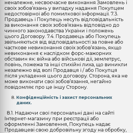
неналежне, несвоєчасне виконання Замовлень і
своїх зобов’язань у випадку надання Покупцем
недостовірної або помилкової інформації. 7.3.
Продавець і Покупець несуть відповідальність
за виконання своїх зобов’язань відповідно до
чинного законодавства України і положень
цього Договору. 7.4. Продавець або Покупець
звільняються від відповідальності за повне або
часткове невиконання своїх зобов’язань, якщо
невиконання є наслідком форс-мажорних
обставин як: війна або військові дії, землетрус,
повінь, пожежа та інші стихійні лиха, що виникли
незалежно від волі Продавця і / або Покупця
після укладення цього договору. Сторона, яка не
може виконати свої зобов’язання, негайно
повідомляє про це іншу Сторону.
Конфіденційність і захист персональних
даних.
8.1. Надаючи свої персональні дані на сайті
Інтернет-магазину при реєстрації або
оформленні Замовлення, Покупець надає
Продавцеві свою добровільну згоду на обробку,