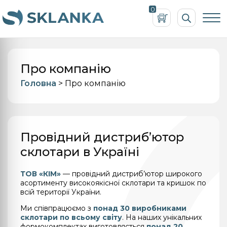
Пошук
0
товарів
Про компанію
Головна
>
Про компанію
Провідний дистриб’ютор
склотари в Україні
ТОВ «КІМ»
— провідний дистриб’ютор широкого
асортименту високоякісної склотари та кришок по
всій території України.
Ми співпрацюємо з
понад 30 виробниками
склотари по всьому світу
. На наших унікальних
формокомплектах виготовляється
понад 20