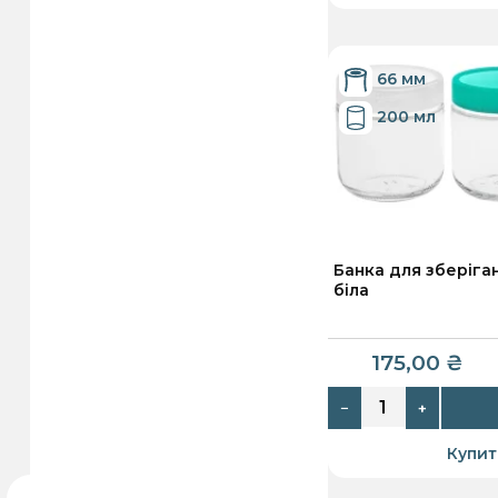
66 мм
200 мл
Банка для зберіга
біла
175,00
₴
−
+
Купит