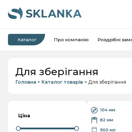
Каталог
Про компанію
Роздрібні за
Для зберігання
Головна
>
Каталог товарів
> Для зберігання
Банки скляні
Пляшки скляні
104 мм
Ціна
82 мм
900 мл