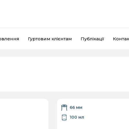
мовлення
Гуртовим клієнтам
Публікації
Контак
Кришки
Пластикова тара
Є
66 мм
100 мл