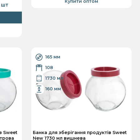
Купити оптом
 шт
165 мм
108
1730 мл
160 мм
в Sweet
Банка для зберігання продуктів Sweet
утрова
New 1730 мл вишнева