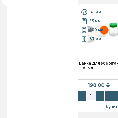
82 мм
53 мм
200 мл
87 мм
Банка для зберіга
200 мл
198,00
₴
−
+
Купит