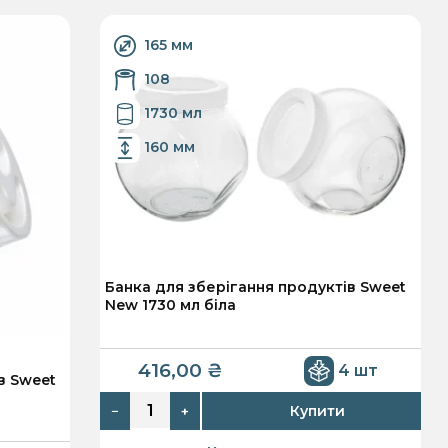
165 мм
108
1730 мл
160 мм
Банка для зберігання продуктів Sweet
New 1730 мл біла
416,00
₴
4 шт
в Sweet
Купити
−
+