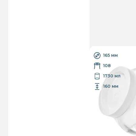
165 мм
108
1730 мл
160 мм