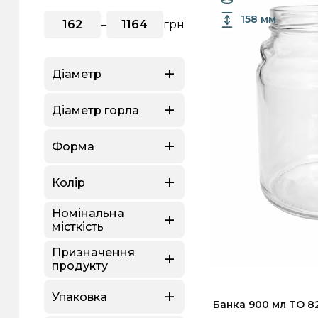
158 мм
–
грн
Діаметр
Для міцних
Для вина
Для варення
Для і
Діаметр горла
напоїв
Форма
Колір
Номінальна
місткість
Призначення
продукту
Упаковка
Банка 900 мл ТО 8