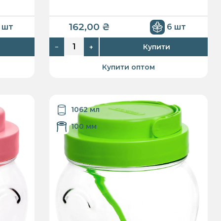
162,00
₴
 шт
6 шт
Купити
−
+
Купити оптом
1062 мл
100 мм