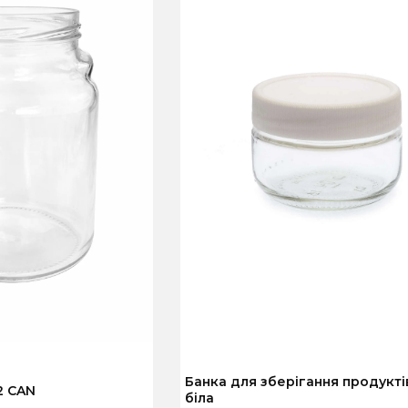
кри
Для меду
Для
Для олії
Для 
зберігання
Банка для зберігання продукті
2 CAN
біла