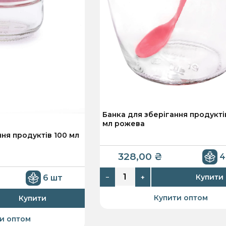
Банка для зберігання продукті
мл рожева
ння продуктів 100 мл
328,00
₴
4
Купити
6 шт
−
+
Купити оптом
Купити
и оптом