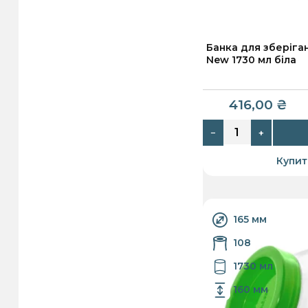
Банка для зберіга
New 1730 мл біла
416,00
₴
−
+
Купит
165 мм
108
1730 мл
160 мм