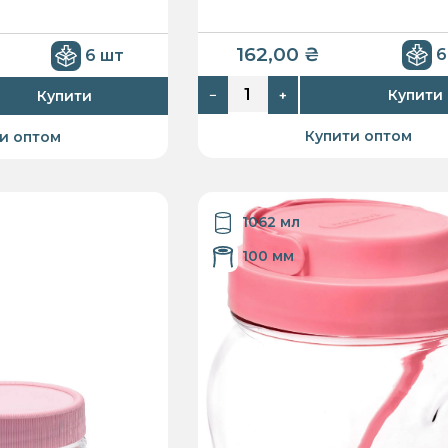
162,00
₴
6
6 шт
Купити
Купити
−
+
Купити оптом
и оптом
1062 мл
100 мм