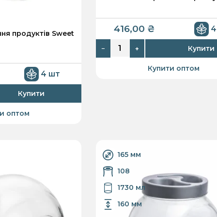
416,00
₴
4
ння продуктів Sweet
Купити
−
+
Купити оптом
4 шт
Купити
и оптом
165 мм
108
1730 мл
160 мм