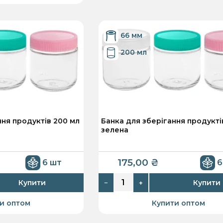
66 мм
200 мл
ння продуктів 200 мл
Банка для зберігання продукті
зелена
175,00
₴
6 шт
6
Купити
Купити
−
+
и оптом
Купити оптом