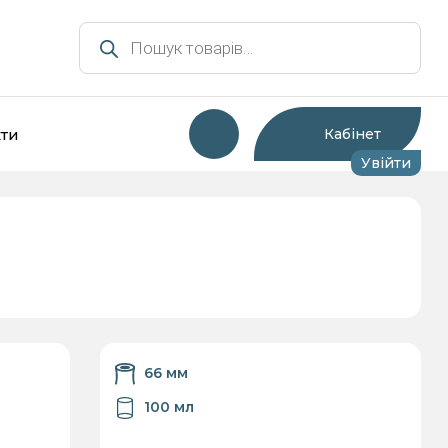
Пошук
товарів
ти
Кабінет
Увійти
мності для зберігання та
Інша тара та супутні
66 мм
сервірування
товари
100 мл