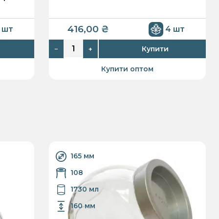
416,00
₴
 шт
4 шт
Купити
−
+
Купити оптом
165 мм
108
1730 мл
160 мм