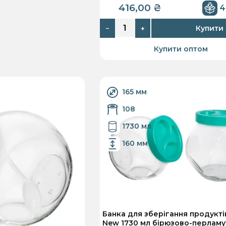
416,00
₴
4
Купити
−
+
Купити оптом
165 мм
108
1730 мл
160 мм
Банка для зберігання продукті
New 1730 мл бірюзово-перлам