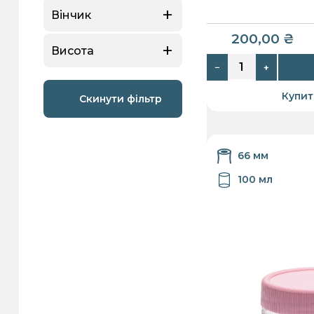
Вінчик
200,00
₴
Висота
−
+
Купит
Скинути фільтр
66 мм
100 мл