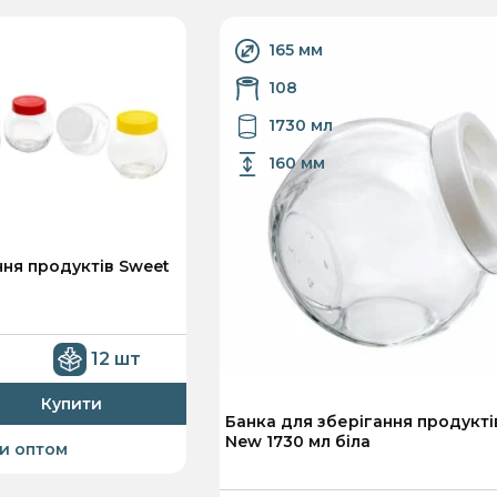
165 мм
108
1730 мл
160 мм
ння продуктів Sweet
12 шт
Купити
Банка для зберігання продукті
New 1730 мл біла
и оптом