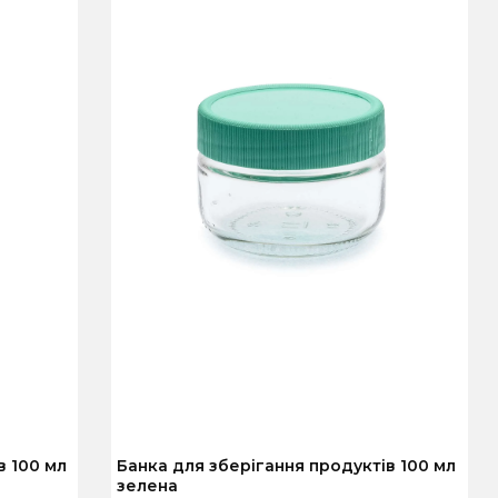
молока
Для
Для пива
Для
сервірування
консервування
в 100 мл
Банка для зберігання продуктів 100 мл
зелена