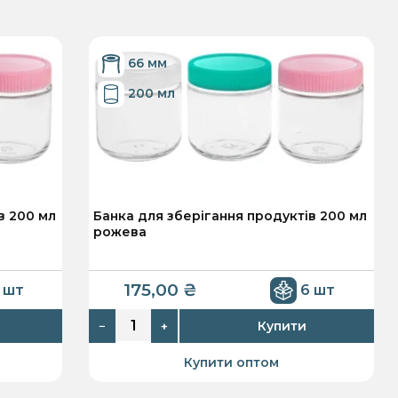
66 мм
200 мл
в 200 мл
Банка для зберігання продуктів 200 мл
рожева
175,00
₴
 шт
6 шт
Купити
−
+
Купити оптом