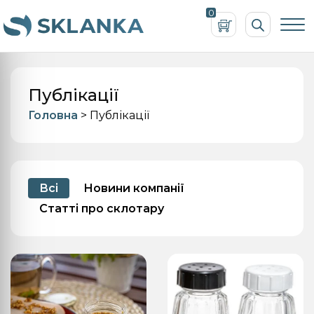
Пошук
0
товарів
Публікації
Головна
>
Публікації
Всі
Новини компанії
Статті про склотару