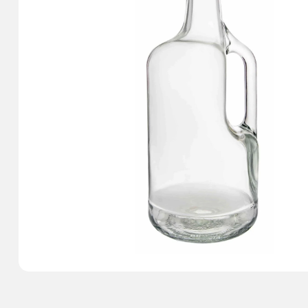
Для міцних
Для вина
Для варення
Для і
напоїв