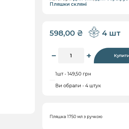
Пляшки скляні
598,00
₴
4 шт
кри
Для меду
Для
Для олії
Для 
зберігання
−
+
Купит
1шт - 149,50 грн
Ви обрали - 4 штук
Пляшка 1750 мл з ручкою