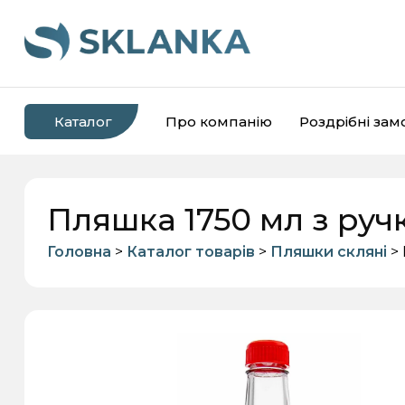
Каталог
Про компанію
Роздрібні за
Пляшка 1750 мл з руч
Головна
>
Каталог товарів
>
Пляшки скляні
> 
Банки скляні
Пляшки скляні