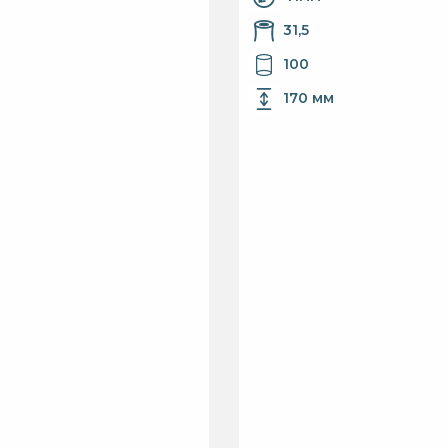
31,5
100
170 мм