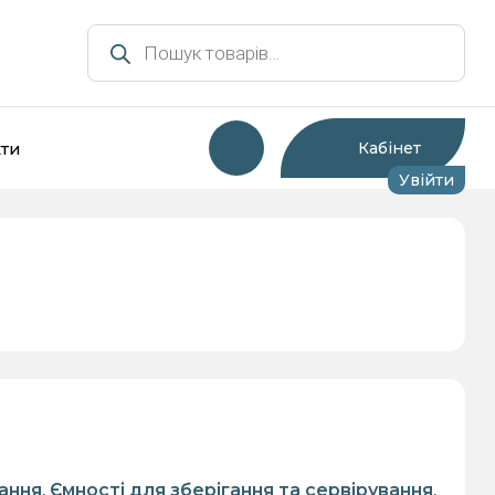
Пошук
товарів
ти
Кабінет
Увійти
мності для зберігання та
Інша тара та супутні
сервірування
товари
ання
,
Ємності для зберігання та сервірування
,