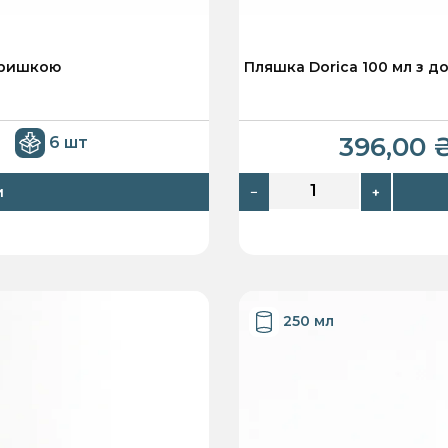
кришкою
Пляшка Dorica 100 мл з 
396,00
6 шт
и
−
+
250 мл