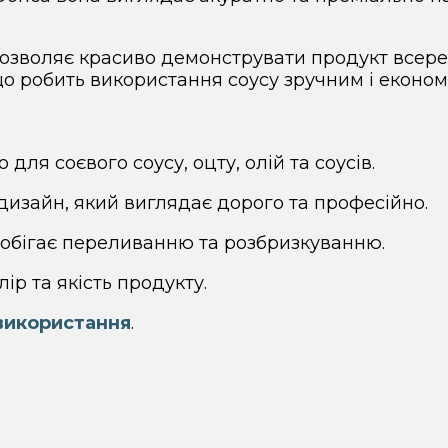
дозволяє красиво демонструвати продукт всер
що робить використання соусу зручним і еконо
для соєвого соусу, оцту, олій та соусів.
изайн, який виглядає дорого та професійно.
обігає переливанню та розбризкуванню.
ір та якість продукту.
використання
.