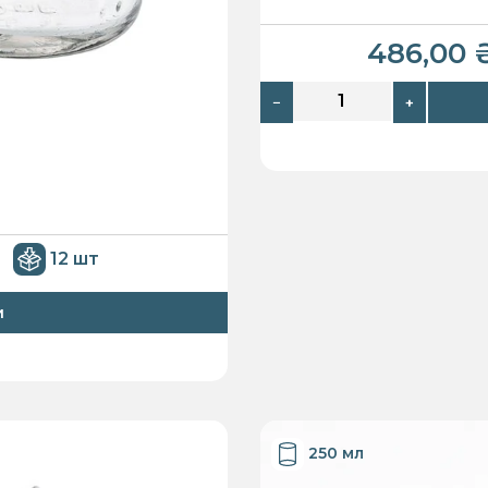
486,00
−
+
12 шт
и
250 мл