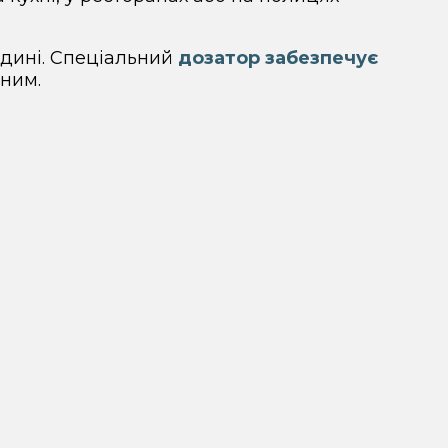
едині. Спеціальний
дозатор забезпечує
мним.