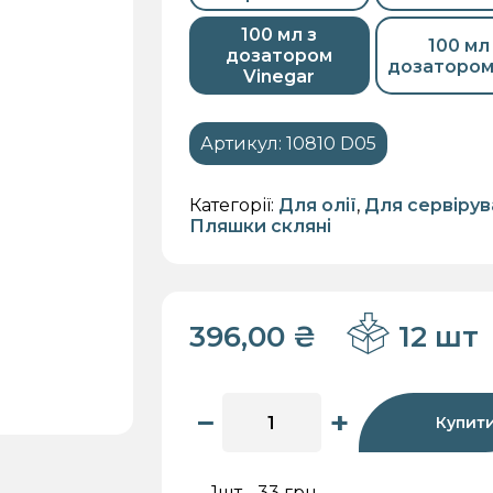
100 мл з
100 мл
дозатором
дозатором 
Vinegar
Артикул:
10810 D05
кри
Для меду
Для
Для олії
Для 
зберігання
Категорії:
Для олії
,
Для сервірув
Пляшки скляні
396,00
₴
12 шт
−
+
Купит
1шт - 33 грн