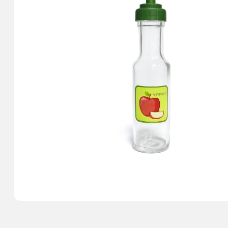
Для міцних
Для вина
Для варення
Для і
напоїв