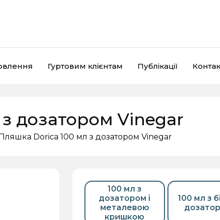
мовлення
Гуртовим клієнтам
Публікації
Контак
 з дозатором Vinegar
Пляшка Dorica 100 мл з дозатором Vinegar
Кришки
Пластикова тара
Є
100 мл з
дозатором і
100 мл з 
металевою
дозато
кришкою