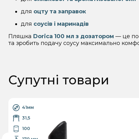
для
оцту та заправок
для
соусів і маринадів
Пляшка
Dorica 100 мл з дозатором
— це поє
та зробить подачу соусу максимально комф
Супутні товари
41мм
31,5
100
170 мм