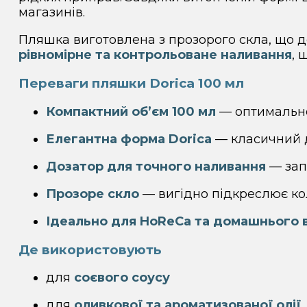
магазинів.
Пляшка виготовлена з прозорого скла, що 
рівномірне та контрольоване наливання
, 
Переваги пляшки Dorica 100 мл
Компактний об’єм 100 мл
— оптимально 
Елегантна форма Dorica
— класичний д
Дозатор для точного наливання
— зап
Прозоре скло
— вигідно підкреслює кол
Ідеально для HoReCa та домашнього 
Де використовують
для
соєвого соусу
для
оливкової та ароматизованої олії