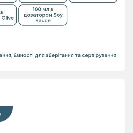
100 мл з
 з
дозатором Soy
Olive
Sauce
молока
Для
Для пива
Для
сервірування
консервування
ання
,
Ємності для зберігання та сервірування
,
и