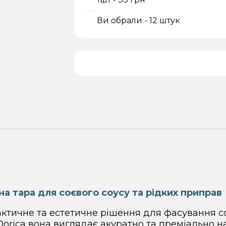
Ви обрали - 12 штук
на тара для соєвого соусу та рідких приправ
ктичне та естетичне рішення для фасування соє
orica вона виглядає акуратно та преміально на