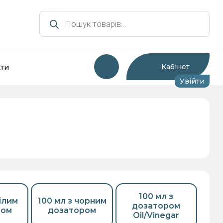
Пошук
товарів
ти
Кабінет
Увійти
мності для зберігання та
Інша тара та супутні
сервірування
товари
100 мл з
білим
100 мл з чорним
дозатором
ром
дозатором
Oil/Vinegar