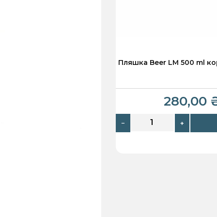
Пляшка Beer LM 500 ml к
280,00
−
+