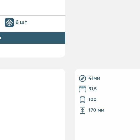
6 шт
и
41мм
31,5
100
170 мм