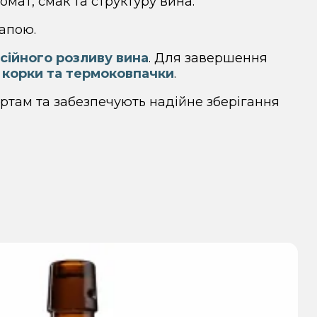
омат, смак та структуру вина.
апою.
сійного розливу вина
. Для завершення
і корки та термоковпачки
.
ртам та забезпечують надійне зберігання