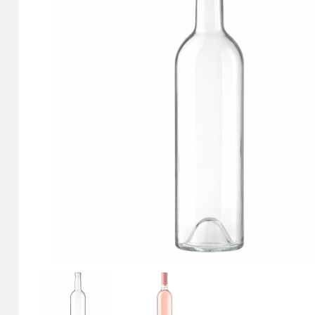
Для міцних
Для вина
Для варення
Для і
напоїв