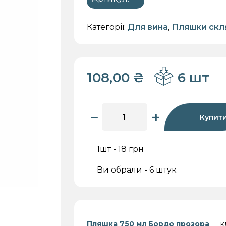
Категорії:
Для вина
,
Пляшки скл
кри
Для меду
Для
Для олії
Для 
108,00
₴
6 шт
зберігання
−
+
Купит
1шт - 18 грн
Ви обрали - 6 штук
Пляшка 750 мл Бордо прозора
— кл