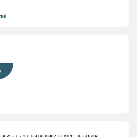
яні
молока
Для
Для пива
Для
сервірування
консервування
и
асична тара для розливу та зберігання вина.