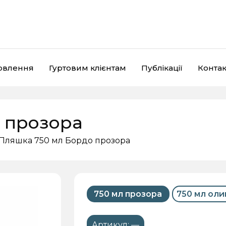
мовлення
Гуртовим клієнтам
Публікації
Контак
 прозора
Пляшка 750 мл Бордо прозора
Кришки
Пластикова тара
Є
750 мл прозора
750 мл оли
Артикул:
—