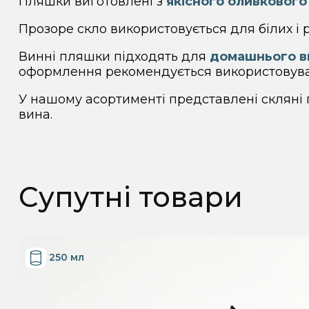
Пляшки виготовлені з
якісного оливкового
Прозоре скло використовується для білих і
Винні пляшки підходять для
домашнього ви
оформлення рекомендується використовув
У нашому асортименті представлені скляні 
вина.
Супутні товари
250 мл