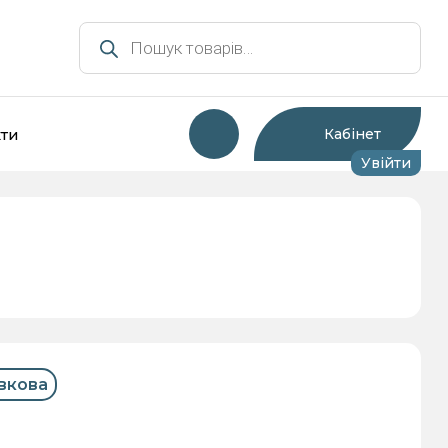
Пошук
товарів
ти
Кабінет
Увійти
мності для зберігання та
Інша тара та супутні
сервірування
товари
вкова