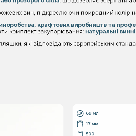
 або прозорого скла
, що дозволяє зберігати ар
 рожевих вин, підкреслюючи природний колір н
норобства, крафтових виробництв та профе
ати комплект закупорювання:
натуральні винн
пляшки, які відповідають європейським станда
69 мл
17 мм
500