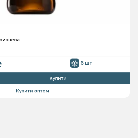
оричнева
₴
6 шт
Купити
Купити оптом